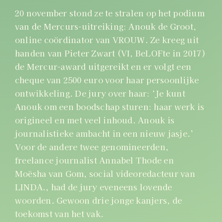
20 november stond ze te stralen op het podium
van de Mercurs-uitreiking: Anouk de Groot,
online coördinator van VROUW.
Ze kreeg uit
handen van Pieter Zwart (VI, BeLOFte in 2017)
de Mercur-award uitgereikt en er volgt een
cheque van 2500 euro voor haar persoonlijke
ontwikkeling. De jury over haar: ‘Je kunt
Anouk om een boodschap sturen: haar werk is
origineel en met veel inhoud. Anouk is
journalistieke ambacht in een nieuw jasje.’
Voor de andere twee genomineerden,
freelance journalist Annabel Thode en
Moësha van Gom, social videoredacteur van
LINDA., had de jury eveneens lovende
woorden. Gewoon drie jonge kanjers, de
toekomst van het vak.