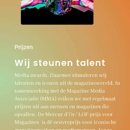
Prijzen
Wij steunen talent
Media awards. Daarmee stimuleren wij
talenten en iconen uit de magazinewereld. In
samenwerking met de Magazine Media
Associatie (MMA) reiken we met regelmaat
prijzen uit aan mensen en magazines die
opvallen. De Mercur d’Or/ LOF-prijs voor
Magazines is dé oeuvreprijs voor iconische
magazinemerken en mediamensen. Jonge