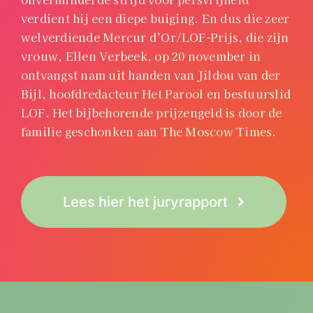
verdient hij een diepe buiging.
En dus die zeer
welverdiende Mercur d’Or/LOF-Prijs, die zijn
vrouw, Ellen Verbeek, op 20 november in
ontvangst nam uit handen van Jildou van der
Bijl, hoofdredacteur Het Parool en bestuurslid
LOF.
Het bijbehorende prijzengeld is door de
familie geschonken aan The Moscow Times.
Lees hier het juryrapport