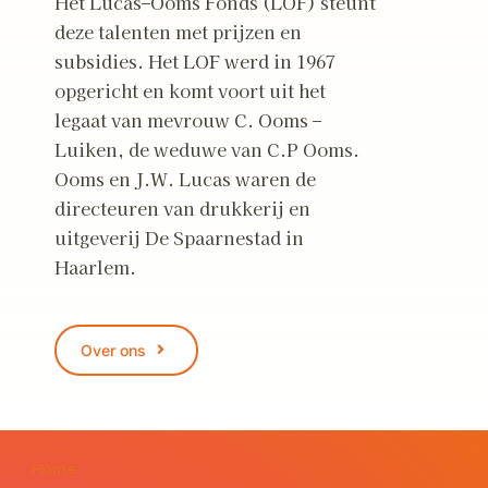
Het Lucas–Ooms Fonds (LOF) steunt
deze talenten met prijzen en
subsidies. Het LOF werd in 1967
opgericht en komt voort uit het
legaat van mevrouw C. Ooms –
Luiken, de weduwe van C.P Ooms.
Ooms en J.W. Lucas waren de
directeuren van drukkerij en
uitgeverij De Spaarnestad in
Haarlem.
Over ons
Home