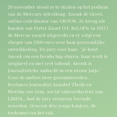
20 november stond ze te stralen op het podium
van de Mercurs-uitreiking: Anouk de Groot,
online coördinator van VROUW.
Ze kreeg uit
handen van Pieter Zwart (VI, BeLOFte in 2017)
de Mercur-award uitgereikt en er volgt een
cheque van 2500 euro voor haar persoonlijke
ontwikkeling. De jury over haar: ‘Je kunt
Anouk om een boodschap sturen: haar werk is
origineel en met veel inhoud. Anouk is
journalistieke ambacht in een nieuw jasje.’
Voor de andere twee genomineerden,
freelance journalist Annabel Thode en
Moësha van Gom, social videoredacteur van
LINDA., had de jury eveneens lovende
woorden. Gewoon drie jonge kanjers, de
toekomst van het vak.