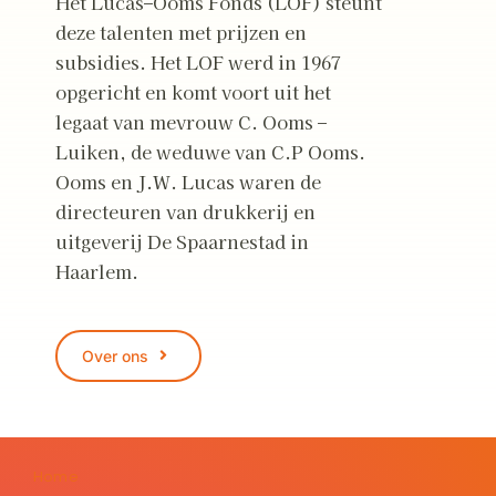
Het Lucas–Ooms Fonds (LOF) steunt
deze talenten met prijzen en
subsidies. Het LOF werd in 1967
opgericht en komt voort uit het
legaat van mevrouw C. Ooms –
Luiken, de weduwe van C.P Ooms.
Ooms en J.W. Lucas waren de
directeuren van drukkerij en
uitgeverij De Spaarnestad in
Haarlem.
Over ons
Home