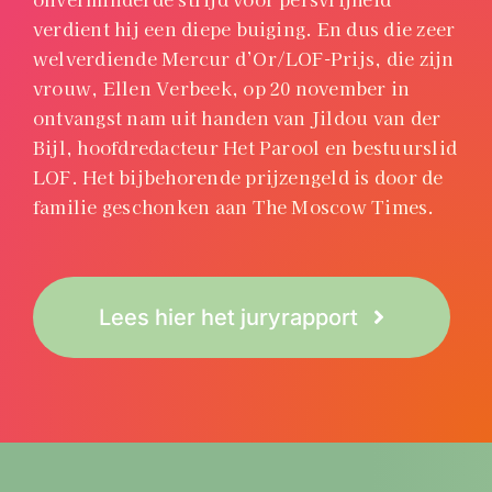
verdient hij een diepe buiging.
En dus die zeer
welverdiende Mercur d’Or/LOF-Prijs, die zijn
vrouw, Ellen Verbeek, op 20 november in
ontvangst nam uit handen van Jildou van der
Bijl, hoofdredacteur Het Parool en bestuurslid
LOF.
Het bijbehorende prijzengeld is door de
familie geschonken aan The Moscow Times.
Lees hier het juryrapport