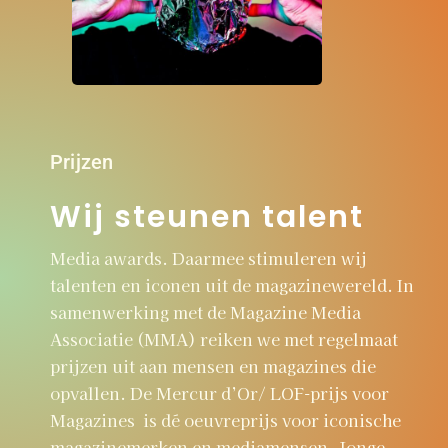
Prijzen
Wij steunen talent
Media awards. Daarmee stimuleren wij
talenten en iconen uit de magazinewereld. In
samenwerking met de Magazine Media
Associatie (MMA) reiken we met regelmaat
prijzen uit aan mensen en magazines die
opvallen. De Mercur d’Or/ LOF-prijs voor
Magazines is dé oeuvreprijs voor iconische
magazinemerken en mediamensen. Jonge